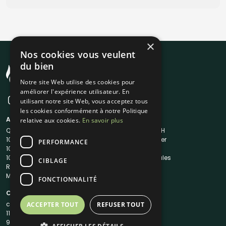
×
Nos cookies vous veulent
du bien
Notre site Web utilise des cookies pour
améliorer l'expérience utilisateur. En
utilisant notre site Web, vous acceptez tous
les cookies conformément à notre Politique
A propos
Liens utiles
relative aux cookies.
En savoir plus
Qui sommes-nous ?
Traiteur en 48H
1001Salles
Nous contacter
PERFORMANCE
1001Salles PRO
FAQ
1001DJ
Mentions légales
CIBLAGE
Reserverunbar
CGV
MP2
CGU
FONCTIONNALITÉ
Contacts
contact@1001traiteurs.com
ACCEPTER TOUT
REFUSER TOUT
11 Rue Maurice Grandcoing
94200 Ivry-sur-Seine