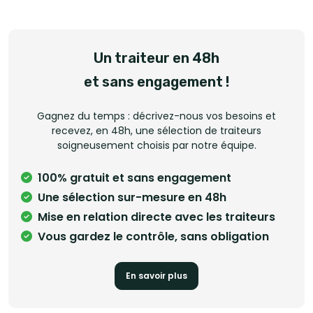
élargir sa clientèle, notre plateforme facilite chaque étape.
Recevez une sélection sur-mesure de prestataires en moins
de 48h, ou rejoignez notre réseau pour recevoir des
demandes qualifiées et sans commission. Simple, rapide,
Un traiteur en 48h
sans engagement.
et sans engagement !
Gagnez du temps : décrivez-nous vos besoins et
recevez, en 48h, une sélection de traiteurs
soigneusement choisis par notre équipe.
100% gratuit et sans engagement
Une sélection sur-mesure en 48h
Mise en relation directe avec les traiteurs
Vous gardez le contrôle, sans obligation
En savoir plus