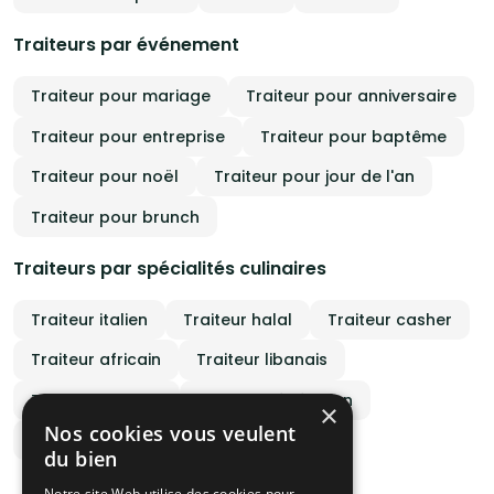
Traiteurs par événement
Traiteur pour mariage
Traiteur pour anniversaire
Traiteur pour entreprise
Traiteur pour baptême
Traiteur pour noël
Traiteur pour jour de l'an
Traiteur pour brunch
Traiteurs par spécialités culinaires
Traiteur italien
Traiteur halal
Traiteur casher
Traiteur africain
Traiteur libanais
Traiteur antillais
Traiteur végétarien
×
Nos cookies vous veulent
Traiteur végan
du bien
Notre site Web utilise des cookies pour