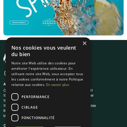
×
Nos cookies vous veulent
du bien
Notre site Web utilise des cookies pour
améliorer l'expérience utilisateur. En
utilisant notre site Web, vous acceptez tous
les cookies conformément à notre Politique
A propos
Liens utiles
relative aux cookies.
En savoir plus
Qui sommes-nous ?
Traiteur en 48H
1001Salles
Nous contacter
PERFORMANCE
1001Salles PRO
FAQ
1001DJ
Mentions légales
CIBLAGE
Reserverunbar
CGV
MP2
CGU
FONCTIONNALITÉ
Contacts