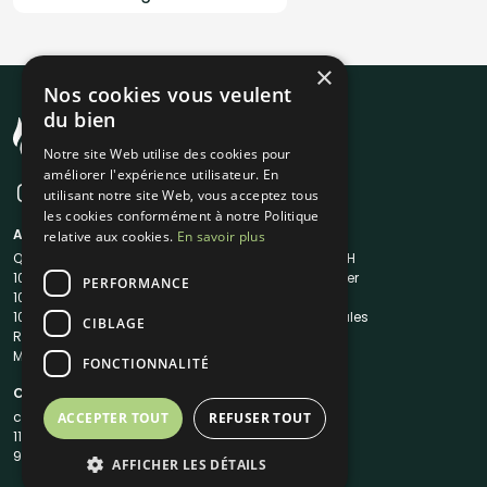
×
Nos cookies vous veulent
du bien
Notre site Web utilise des cookies pour
améliorer l'expérience utilisateur. En
utilisant notre site Web, vous acceptez tous
les cookies conformément à notre Politique
A propos
Liens utiles
relative aux cookies.
En savoir plus
Qui sommes-nous ?
Traiteur en 48H
1001Salles
Nous contacter
PERFORMANCE
1001Salles PRO
FAQ
1001DJ
Mentions légales
CIBLAGE
Reserverunbar
CGV
MP2
CGU
FONCTIONNALITÉ
Contacts
contact@1001traiteurs.com
ACCEPTER TOUT
REFUSER TOUT
11 Rue Maurice Grandcoing
94200 Ivry-sur-Seine
AFFICHER LES DÉTAILS