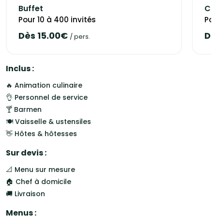
Buffet
Coc
En plus des mariages, Stéphane Laffite Traiteur intervient
Pour 10 à 400 invités
Pou
également pour vos grandes occasions, qu'elles soient
Dès 15.00€
Dè
/ pers.
privées (baptêmes, anniversaires...) ou professionnelles
(séminaires, cocktails...). Faites confiance à Stéphane
Laffite Traiteur pour transformer chacun de vos
Inclus :
événements en un moment d'exception.
Etude et devis personnalisé sur demande.
🔥 Animation culinaire
👌 Personnel de service
🍸 Barmen
🍽️ Vaisselle & ustensiles
👋 Hôtes & hôtesses
Sur devis :
📐 Menu sur mesure
🏠 Chef à domicile
🚚 Livraison
Menus :