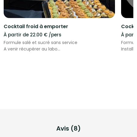
Cocktail froid à emporter
Cockta
À partir de 22.00 € /pers
À part
Formule salé et sucré sans service
Formule
A venir récupérer au labo
Install
Fait office de repas complet
buffets
Fait of
Avis (8)