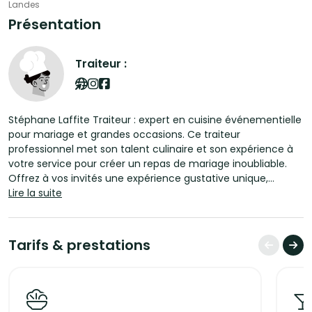
Landes
Présentation
Traiteur :
Stéphane Laffite Traiteur : expert en cuisine événementielle
pour mariage et grandes occasions. Ce traiteur
professionnel met son talent culinaire et son expérience à
votre service pour créer un repas de mariage inoubliable.
Offrez à vos invités une expérience gustative unique,
pensée pour le plus beau jour de votre vie.
Lire la suite
Des prestations sur mesure sont proposées pour répondre
parfaitement à vos attentes. Stéphane Laffite Traiteur et
Tarifs & prestations
son équipe sont à votre écoute pour concevoir un menu qui
reflète vos envies et s’adapte à vos préférences. Que vous
souhaitiez un buffet convivial ou un dîner raffiné, ces
experts de la gastronomie sauront sublimer votre
événement.