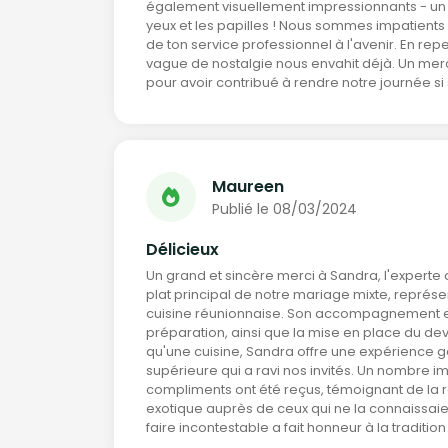
également visuellement impressionnants - un vé
yeux et les papilles ! Nous sommes impatient
de ton service professionnel à l'avenir. En r
vague de nostalgie nous envahit déjà. Un merci
pour avoir contribué à rendre notre journée si
Maureen
Publié le 08/03/2024
Délicieux
Un grand et sincère merci à Sandra, l'experte c
plat principal de notre mariage mixte, représe
cuisine réunionnaise. Son accompagnement ef
préparation, ainsi que la mise en place du devis
qu'une cuisine, Sandra offre une expérience 
supérieure qui a ravi nos invités. Un nombre 
compliments ont été reçus, témoignant de la r
exotique auprès de ceux qui ne la connaissaie
faire incontestable a fait honneur à la traditio