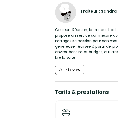
Traiteur : Sandra
Couleurs Réunion, le traiteur trad
propose un service sur mesure av
Partagez sa passion pour son métie
généreuse, réalisée à partir de pr
envies, besoins et budget, qui lais
Lire la suite
Couvrant l'Ile de France, l'Aube, l'Y
équipe vous serviront avec bonne
Interview
réunionnaise avec Couleurs Réunion
De nombreuses propositions suiva
Que ce soit en prestation de servi
pour tous vos évènements: personne
Tarifs & prestations