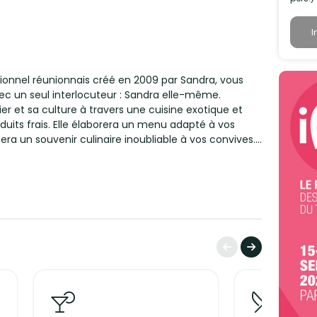
I
itionnel réunionnais créé en 2009 par Sandra, vous
ec un seul interlocuteur : Sandra elle-même.
r et sa culture à travers une cuisine exotique et
oduits frais. Elle élaborera un menu adapté à vos
sera un souvenir culinaire inoubliable à vos convives.
onne, l'Oise, l'Eure et Loire et le Loiret, Sandra et son
-humeur et professionnalisme. Découvrez la cuisine
, le traiteur qui vous fera voyager !
nt vos besoins.
ces ou en livraison, couleurs réunion est présent
ls, familiaux, entreprise, association.