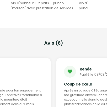
Vin d'honneur + 2 plats + punch
Vin d'honneur mi
"maison" avec prestation de services
punch "maison"
prestation de se
Avis (6)
Renée
Publié le 08/03
Coup de cœur
fonde pour ton engagement
Après un voyage à l'étrange
ge. Ton travail formidable a
ma gratitude envers Sandra 
a nourriture était
exceptionnelle dans la ge
lement délicieux, mais
plats traditionnels de la cu