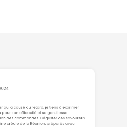
xte + 2 plats +
Vin d'honneur + 2 plats + dessert +
 + fromage avec
boisson avec prestations de services
rvices
/2024
r qui a causé du retard, je tiens à exprimer
pour son efficacité et sa gentillesse
stion des commandes. Déguster ces savoureux
isine créole de la Réunion, préparés avec