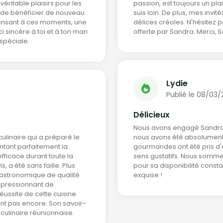
ritable plaisirs pour les
passion, est toujours un pl
s de bénéficier de nouveau
suis loin. De plus, mes invit
epensant à ces moments, une
délices créoles. N'hésitez p
 sincère à toi et à ton mari
offerte par Sandra. Merci, S
 spéciale.
Lydie
Publié le 08/03
Délicieux
Nous avons engagé Sandra p
ulinaire qui a préparé le
nous avons été absolument 
ntant parfaitement la
gourmandes ont été pris d'a
ficace durant toute la
sens gustatifs. Nous somm
, a été sans faille. Plus
pour sa disponibilité consta
gastronomique de qualité
exquise !
impressionnant de
éussite de cette cuisine
nt pas encore. Son savoir-
n culinaire réunionnaise.