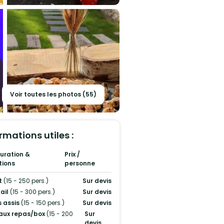
Voir toutes les photos (55)
rmations utiles :
uration &
Prix /
tions
personne
t
(15 - 250 pers.)
Sur devis
ail
(15 - 300 pers.)
Sur devis
 assis
(15 - 150 pers.)
Sur devis
aux repas/box
(15 - 200
Sur
devis