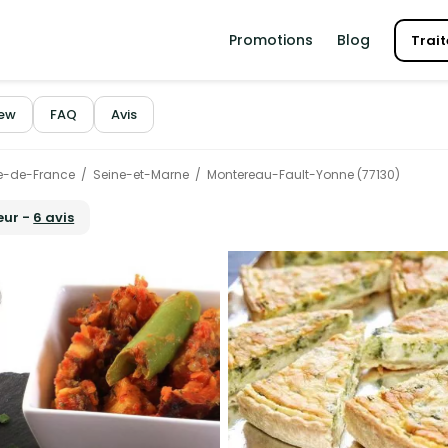
Promotions
Blog
Trait
iew
FAQ
Avis
le-de-France
Seine-et-Marne
Montereau-Fault-Yonne (77130)
œur -
6 avis