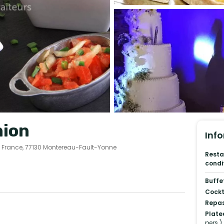
nion
Info
, France, 77130 Montereau-Fault-Yonne
Resta
condi
Buffe
Cockt
Repas
Plate
pers.)