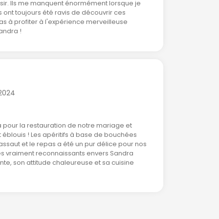
aisir. Ils me manquent énormément lorsque je
és ont toujours été ravis de découvrir ces
as à profiter à l'expérience merveilleuse
andra !
/2024
our la restauration de notre mariage et
éblouis ! Les apéritifs à base de bouchées
ssaut et le repas a été un pur délice pour nos
es vraiment reconnaissants envers Sandra
nte, son attitude chaleureuse et sa cuisine