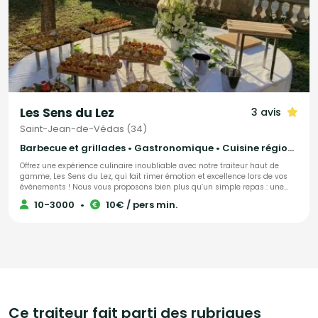
Les Sens du Lez
3 avis
Saint-Jean-de-Védas (34)
Barbecue et grillades • Gastronomique • Cuisine régionale
Offrez une expérience culinaire inoubliable avec notre traiteur haut de
gamme, Les Sens du Lez, qui fait rimer émotion et excellence lors de vos
événements ! Nous vous proposons bien plus qu’un simple repas : une
véritable immersion dans l’art de la gastronomie. Notre cuisine,
10-3000
•
10€ / pers min.
profondément ancrée dans le respect des saisons, des terroirs et des
artisans locaux, sublime chaque produit pour éveiller vos sens. Créativité,
raffinement et générosité sont au cœur de chacune de nos créations,
pensées sur-mesure pour marquer vos invités et sublimer vos instants
précieux. Chez Les Sens du Lez, nous vous garantissons : - Une cuisine 100
% maison, réalisée dans notre laboratoire pour une maîtrise totale de la
qualité. - Des ingrédients frais et locaux, soigneusement sélectionnés
auprès des artisans et producteurs de l'Hérault. - L’équilibre parfait entre
la tradition française et les inspirations méditerranéennes pour des
saveurs uniques. - Un service impeccable, discret et adapté aux moindres
Ce traiteur fait parti des rubriques
exigences de votre événement. Confiez-nous vos moments d’exception et