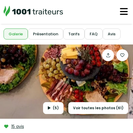
Galerie
Présentation
Tarifs
FAQ
Avis
(5)
Voir toutes les photos (61)
15 avis