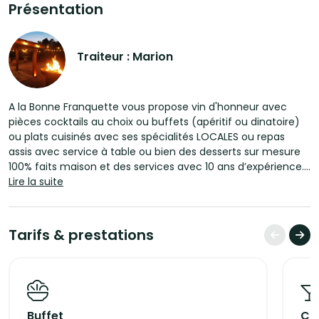
Présentation
Traiteur : Marion
A la Bonne Franquette vous propose vin d'honneur avec
pièces cocktails au choix ou buffets (apéritif ou dinatoire)
ou plats cuisinés avec ses spécialités LOCALES ou repas
assis avec service à table ou bien des desserts sur mesure
100% faits maison et des services avec 10 ans d’expérience.
Lire la suite
On vous accompagne mon équipe et moi pour réaliser
votre évènement à votre goût!
Tarifs & prestations
Nous sommes Traiteurs , Mais AUSSI nous avons une Salle de
réception à 15min de Montpellier entourée d'oliviers sur 1 ha
de terrain à visiter ! (photo sur demande)
Nous travaillons en équipe avec
Buffet
Coc
-Une bonne Pâtissière ( Cake Design, Wedding Cake, ou