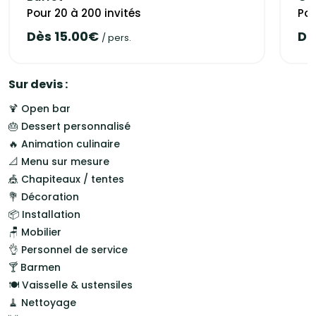
autres)
Pour 20 à 200 invités
Pou
-Un Décorateur
Dès 15.00€
Dè
/ pers.
-Des Prestataires musicaux
Nous louons également du matériel pour votre évènement !
PRIX NEGOCIES ET INTERESSANTS !
Sur devis :
(chaises, tables, danseurs, chanteurs, dj, châteaux
🍹 Open bar
gonflables, photobooth, livre audio, déco arcade à fleurs, à
🎂 Dessert personnalisé
ballons..)
🔥 Animation culinaire
Tout en 1.
📐 Menu sur mesure
🎪 Chapiteaux / tentes
Devis sur mesure, nous vous accompagnons en visuel ou
💐 Décoration
par téléphone .
📦 Installation
N'hésitez pas à me contacter (Marion) pour toutes
🪑 Mobilier
informations .
👌 Personnel de service
Bien à vous.
🍸 Barmen
A LA BONNE FRANQUETTE
🍽️ Vaisselle & ustensiles
Devis sur mesure et personnalisé.
🧹 Nettoyage