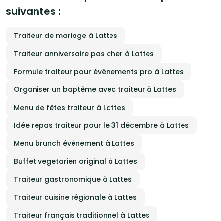
laissez-nous créer pour vous une aventure gustative où goût, élégance et
suivantes :
émotion s’entrelacent.
Traiteur de mariage à Lattes
Traiteur anniversaire pas cher à Lattes
Formule traiteur pour événements pro à Lattes
Organiser un baptême avec traiteur à Lattes
Menu de fêtes traiteur à Lattes
Idée repas traiteur pour le 31 décembre à Lattes
Menu brunch événement à Lattes
Buffet vegetarien original à Lattes
Traiteur gastronomique à Lattes
Traiteur cuisine régionale à Lattes
Traiteur français traditionnel à Lattes