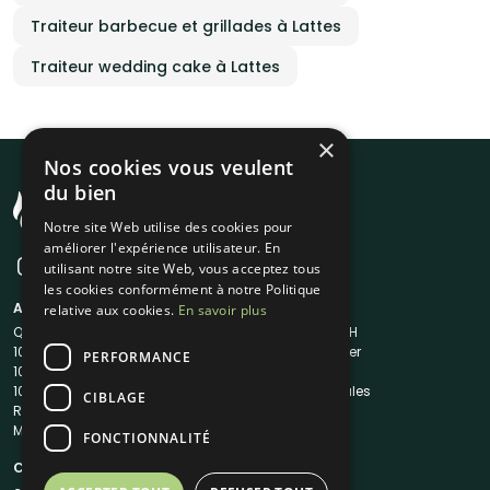
Traiteur barbecue et grillades à Lattes
Traiteur wedding cake à Lattes
×
Nos cookies vous veulent
du bien
Notre site Web utilise des cookies pour
améliorer l'expérience utilisateur. En
utilisant notre site Web, vous acceptez tous
les cookies conformément à notre Politique
A propos
Liens utiles
relative aux cookies.
En savoir plus
Qui sommes-nous ?
Traiteur en 48H
1001Salles
Nous contacter
PERFORMANCE
1001Salles PRO
FAQ
1001DJ
Mentions légales
CIBLAGE
Reserverunbar
CGV
MP2
CGU
FONCTIONNALITÉ
Contacts