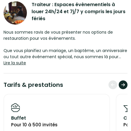
Traiteur : Espaces évènementiels à
louer 24h/24 et 7j/7 y compris les jours
fériés
Nous sommes ravis de vous présenter nos options de
restauration pour vos événements.
Que vous planifiez un mariage, un baptême, un anniversaire
ou tout autre événement spécial, nous sommes là pour
vous offrir une expérience culinaire inoubliable. Que vous
Lire la suite
souhaitiez un menu élégant et sophistiqué ou quelque
chose de plus décontracté et ludique, notre équipe traiteur
est prête à vous offrir une sélection de plats exquis qui
Tarifs & prestations
raviront vos invités et créeront des souvenirs durables.
Pour nos clients entreprises et étudiants, nous vous invitons
à explorer notre page dédiée aux services traiteur
professionnels. Là, vous trouverez une gamme complète
Buffet
Coc
d'options adaptées à vos besoins spécifiques.
Devis sur simple demande.
Pour 10 à 500 invités
Pou
N'hésitez pas à nous contacter pour discuter de vos besoins