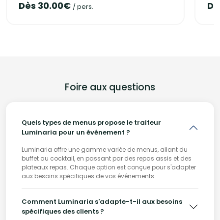
Dès 30.00€
Dè
/ pers.
spécifiques et découvrir comment nous pouvons rendre
votre événement mémorable à travers notre offre
gastronomique diversifiée.
Foire aux questions
Quels types de menus propose le traiteur
Luminaria pour un événement ?
Luminaria offre une gamme variée de menus, allant du
buffet au cocktail, en passant par des repas assis et des
plateaux repas. Chaque option est conçue pour s'adapter
aux besoins spécifiques de vos événements.
Comment Luminaria s'adapte-t-il aux besoins
spécifiques des clients ?