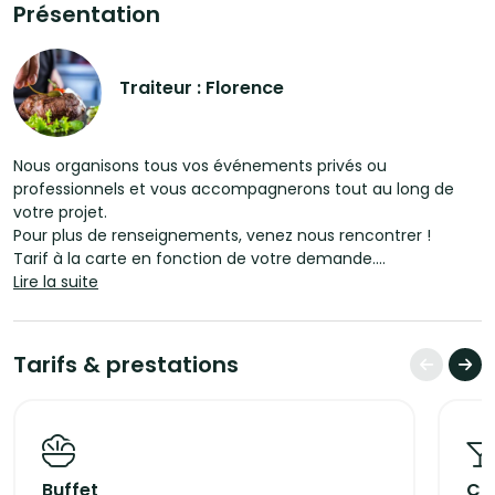
Présentation
Traiteur : Florence
Nous organisons tous vos événements privés ou
professionnels et vous accompagnerons tout au long de
votre projet.
Pour plus de renseignements, venez nous rencontrer !
Tarif à la carte en fonction de votre demande.
Lire la suite
Tarifs spécifiques en fonction de vos besoins
TRAITEUR HAUT DE GAMME POUR VOS RECEPTIONS
Tarifs & prestations
- cocktail
- Buffet
- Service à table
- location de vaisselle et matériel divers
- Location de barnum et mobilier
Buffet
Coc
- Personnels de service