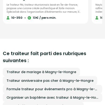
Le Traiteur Péi, traiteur réunionnais basé en Île-de-France,
Naylan 
propose une cuisine créole authentique et faite maison.
raffinée
Spécialisé dans l’organisation d’événements sur mesure, il
indienn
répond aux besoins des particuliers et des professionnels pour
des form
10-350
•
13€ / pers min.
10
des occasions variées : mariages, anniversaires, séminaires,
ou service person
cocktails, buffets. Découvrez les saveurs typiques de La
équipe 
Réunion à travers des plats généreux, des bouchées apéritives
privés 
artisanales et des concepts originaux tels que le bar à rhums.
réceptio
Chaque prestation est unique, avec une flexibilité totale pour
soirées privées). Chez Nay
s’adapter à vos envies, votre projet et votre budget. Faites
sur mes
confiance au Traiteur Péi pour une expérience culinaire
créer u
réunionnaise inoubliable lors de votre événement en Île-de-
France.
Ce traiteur fait parti des rubriques
suivantes :
Traiteur de mariage à Magny-le-Hongre
Traiteur anniversaire pas cher à Magny-le-Hongre
Formule traiteur pour événements pro à Magny-le-Hongre
Organiser un baptême avec traiteur à Magny-le-Hongre