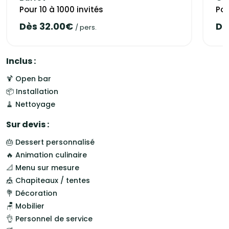
Pour 10 à 1000 invités
Pou
Dès 32.00€
Dè
/ pers.
Inclus :
🍹 Open bar
📦 Installation
🧹 Nettoyage
Sur devis :
🎂 Dessert personnalisé
🔥 Animation culinaire
📐 Menu sur mesure
🎪 Chapiteaux / tentes
💐 Décoration
🪑 Mobilier
👌 Personnel de service