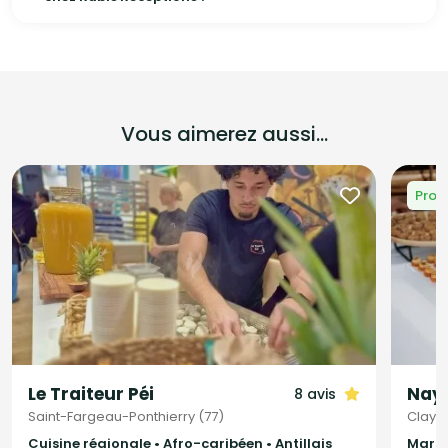
Vous aimerez aussi...
Prom
Le Traiteur Péi
Nayl
8 avis
Saint-Fargeau-Ponthierry (77)
Claye-
Cuisine régionale • Afro-caribéen • Antillais
Maroc