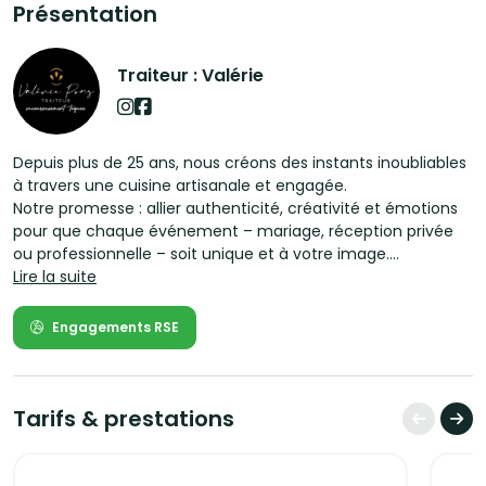
Présentation
Traiteur : Valérie
Depuis plus de 25 ans, nous créons des instants inoubliables
à travers une cuisine artisanale et engagée.
Notre promesse : allier authenticité, créativité et émotions
pour que chaque événement – mariage, réception privée
ou professionnelle – soit unique et à votre image.
Lire la suite
Cheffe passionnée et ambassadrice des filières de qualité
(Bleu-Blanc-Cœur, Or Rouge, Fleur de Lait…), Valérie Pons
Engagements RSE
met son savoir-faire au service de vos moments précieux.
Ses créations associent produits frais, circuits courts et
recettes inventives, pour une expérience gustative qui
raconte une histoire : celle du terroir et des producteurs qui
Tarifs & prestations
l’animent
Mariage intimiste ou réception grand format, notre équipe