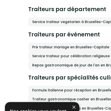
Europé
Aujour
Traiteurs par département
de 200 
penda
vingt
de pl
Service traiteur vegetarien à Bruxelles-Cap
votre 
ferons
cateri
Traiteurs par événement
au niv
choisi
événe
comma
Prix traiteur mariage en Bruxelles-Capitale
servic
dével
Service traiteur pour célébration religieuse
et vou
cohési
écologiques. La Trico
Repas gastronomique de jour de l'an en Br
de lie
cultur
progr
Traiteurs par spécialités cul
specta
progr
confér
Formule italienne pour réception en Bruxel
quarti
se croisent. Le bénéf
comma
Traiteur gastronomique casher en Bruxelle
partie
citoye
×
Repas traditionnel libanais en Bruxelles-Ca
Merci 