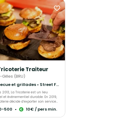
Tricoterie Traiteur
-Gilles (BRU)
Barbecue et grillades • Street Food • Cuisine régionale
 2013, La Tricoterie est un lieu
l et événementiel durable. En 2019,
coterie décide d’exporter son service
ur Durable à travers toute la Belgique,
0-500
•
10€ / pers min.
sant une cuisine saine, généreuse,
ison et limitant au maximum son
gique. Au fil des années, le
eur s’agrandit; gérant des évènements
verses envergures pour des
naires tels que la Commission