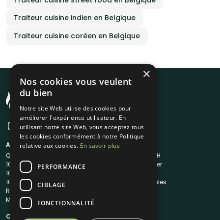
Traiteur cuisine street food en Belgique
Traiteur cuisine indien en Belgique
Traiteur cuisine coréen en Belgique
×
Nos cookies vous veulent
du bien
Notre site Web utilise des cookies pour
améliorer l'expérience utilisateur. En
utilisant notre site Web, vous acceptez tous
les cookies conformément à notre Politique
A propos
Liens utiles
relative aux cookies.
En savoir plus
Qui sommes-nous ?
Traiteur en 48H
1001Salles
Nous contacter
PERFORMANCE
1001Salles PRO
FAQ
1001DJ
Mentions légales
CIBLAGE
Reserverunbar
CGV
MP2
CGU
FONCTIONNALITÉ
Contacts