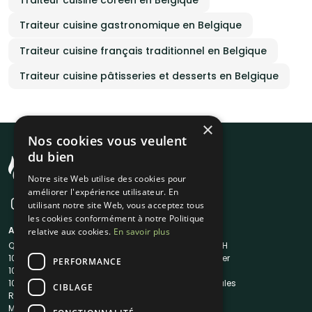
Traiteur cuisine coréen en Belgique
Traiteur cuisine gastronomique en Belgique
Traiteur cuisine français traditionnel en Belgique
Traiteur cuisine pâtisseries et desserts en Belgique
×
Nos cookies vous veulent
du bien
Notre site Web utilise des cookies pour
améliorer l'expérience utilisateur. En
utilisant notre site Web, vous acceptez tous
les cookies conformément à notre Politique
A propos
Liens utiles
relative aux cookies.
En savoir plus
Qui sommes-nous ?
Traiteur en 48H
1001Salles
Nous contacter
PERFORMANCE
1001Salles PRO
FAQ
1001DJ
Mentions légales
CIBLAGE
Reserverunbar
CGV
MP2
CGU