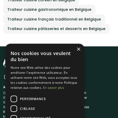
Traiteur cuisine coréen en Belgique
Traiteur cuisine gastronomique en Belgique
Traiteur cuisine français traditionnel en Belgique
Traiteur cuisine pâtisseries et desserts en Belgique
×
Nos cookies vous veulent
du bien
Notre site Web utilise des cookies pour
améliorer l'expérience utilisateur. En
utilisant notre site Web, vous acceptez tous
les cookies conformément à notre Politique
A propos
Liens utiles
relative aux cookies.
En savoir plus
Qui sommes-nous ?
Traiteur en 48H
1001Salles
Nous contacter
PERFORMANCE
1001Salles PRO
FAQ
1001DJ
Mentions légales
CIBLAGE
Reserverunbar
CGV
MP2
CGU