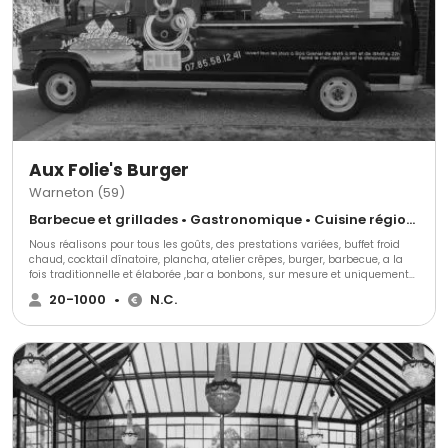
Aux Folie's Burger
Warneton (59)
Barbecue et grillades • Gastronomique • Cuisine régionale
Nous réalisons pour tous les goûts, des prestations variées, buffet froid
chaud, cocktail dînatoire, plancha, atelier crêpes, burger, barbecue, a la
fois traditionnelle et élaborée ,bar a bonbons, sur mesure et uniquement
des produits frais. Sans oublier notre fameux Food Truck de Burgers fait
20-1000
•
N.C.
maison qui se déplace chez vous ou sur votre lieu de travail pour votre
plus grand plaisir.