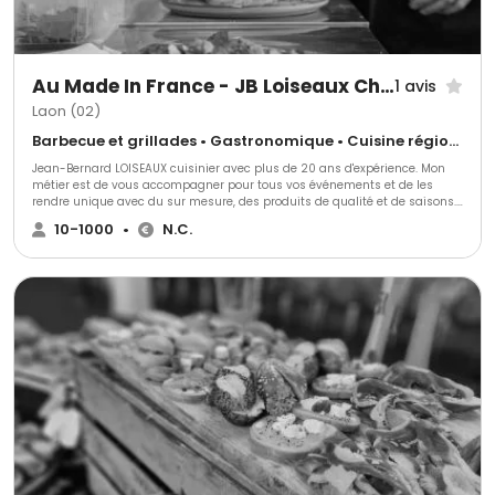
Au Made In France - JB Loiseaux Chef Evénementiel
1 avis
Laon (02)
Barbecue et grillades • Gastronomique • Cuisine régionale
Jean-Bernard LOISEAUX cuisinier avec plus de 20 ans d'expérience. Mon
métier est de vous accompagner pour tous vos événements et de les
rendre unique avec du sur mesure, des produits de qualité et de saisons.
N'hésitez pas a nous solliciter !
10-1000
•
N.C.