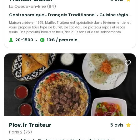
La Queue-en-Brie (94)
Gastronomique • Français Traditionnel • Cuisine régionale
Maison créée en 1975, Maillet Traiteur est spécialisé dans l'évènementiel et
vous propose tous type de buffet, de cocktail, de plateau repas et repas
assis. Des produits beaux et frais, des cuissons et assaisonnements
adaptés, le tout fait maison par notre chef de cuisine expérimenté!
20-1500
•
10€ / pers min.
Recettes élégantes, parfois oubliées et souvent surprenantes, toujours
très savoureuses, Maillet Traiteur associe passion pour la restauration
gastronomique, mais aussi l'expérience de professionnels de
l'organisation de réception.
Plov.fr Traiteur
5 avis
Paris 2 (75)