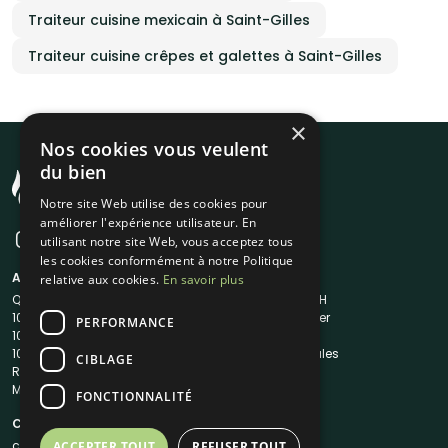
Traiteur cuisine mexicain à Saint-Gilles
Traiteur cuisine crêpes et galettes à Saint-Gilles
×
Nos cookies vous veulent
du bien
Notre site Web utilise des cookies pour
améliorer l'expérience utilisateur. En
utilisant notre site Web, vous acceptez tous
les cookies conformément à notre Politique
A propos
Liens utiles
relative aux cookies.
En savoir plus
Qui sommes-nous ?
Traiteur en 48H
1001Salles
Nous contacter
PERFORMANCE
1001Salles PRO
FAQ
1001DJ
Mentions légales
CIBLAGE
Reserverunbar
CGV
MP2
CGU
FONCTIONNALITÉ
Contacts
contact@1001traiteurs.com
ACCEPTER TOUT
REFUSER TOUT