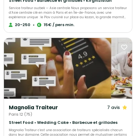
Street Food • Barbecue et grillades • Kirghizistan
Service traiteur ouzbek — Asie centrale Nous proposons un service traiteur
d’Asie centrale clé en main à Paris et en Île-de-France, avec une
expérience unique : le Plov cuisiné sur place au kazan, la grande marmite
traditionnelle, devant vos invités. 🔥 Un véritable show culinaire Nos chefs
20-250
•
15€ / pers min.
cuisinent à feu ouvert, selon la recette traditionnelle. La cuisson lente, les
parfums d’épices et la mise en scène créent une animation chaleureuse
et spectaculaire. 🍚 Cuisine authentique & maison Plov traditionnel (bœuf,
agneau ou veau), Samsa feuilletée, Manty vapeur, salades et desserts
maison. ✔️ 100 % fait maison – Halal 💰 Tarifs Plov sur place À partir de 30
portions : 15 € à 24 € / personne (selon le nombre d’invités). Plov cuisiné
au restaurant & livré : dès 12 € / personne. 🏙️ Deux restaurants à Paris –
dégustation offerte Avant validation, nous vous proposons une
dégustation gratuite dans l’un de nos restaurants parisiens. 🏛️
Références Ambassades d’Asie centrale, UNESCO, Village Gastronomique
2025 (Tour Eiffel). 🎉 Événements Mariages, entreprises, événements
privés, culturels et institutionnels. 📍 Paris & Île-de-France 📩 Devis sur
mesure sur demande
Magnolia Traiteur
7 avis
Paris 12 (75)
Street Food • Wedding Cake • Barbecue et grillades
Magnolia Traiteur c’est une association de traiteurs spécialisés chacun
dans leur domaine. Cette association nous permet de mutualiser certains