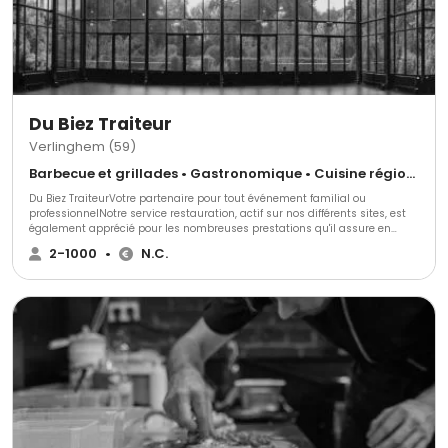
Du Biez Traiteur
Verlinghem (59)
Barbecue et grillades • Gastronomique • Cuisine régionale
Du Biez TraiteurVotre partenaire pour tout événement familial ou
professionnelNotre service restauration, actif sur nos différents sites, est
également apprécié pour les nombreuses prestations qu'il assure en
entreprise, chez vous, ou dans tout autre lieu de votre choix.Un vernissage,
2-1000
•
N.C.
une inauguration, un espace VIP sur une manifestation sportive ou
culturelle, une réception privée,... du Biez Traiteur mettra tout son
professionnalisme au service de votre événement