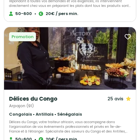
répondant à toutes vos demandes et vos exigences, ils interviennent
directement chez vous en préparant les plats dont tous les produits sont
frais et antillais. Tout est personnalisable et ajustable selon vos envies.
50-600
•
20€ / pers min.
Promotion
Délices du Congo
25 avis
Arpajon (91)
Congolais • Antillais • Sénégalais
Délices du Congo, votre traiteur africain, vous accompagne dans
l’organisation de vos événements professionnels et privés en Île-de-
France et à l’étranger. Spécialiste des saveurs du Congo et des Antilles,
nous mettons également à l’honneur les délices culinaires de toute
50-600
•
20€ / pers min.