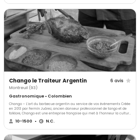
Chango le Traiteur Argentin
6 avis
Montreuil (93)
Gastronomique • Colombien
Chango – L’art du barbecue argentin au service de vos événements Créée
en 2013 par Fermín Juárez, ancien danseur professionnel de tango et de
folklore, Chango est une entreprise française qui met à l’honneur la culture
argentine à travers la gastronomie et l’événementiel. Après une carrière
10-1500
•
N.C.
artistique en Europe, Fermín décide de partager ses racines et sa passion
en fondant Chango, traiteur spécialisé dans le BBQ signature (asado de
autor) – un concept original et accessible, valorisant les viandes
d’exception, les vins argentins et les recettes traditionnelles. Depuis 2021,