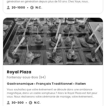
génération en génération depuis plus de 50 ans. Chez Yaye, nous
proposons uniquement des plats faits maison, préparés à partir de
20-1000
•
N.C.
produits frais pour vous faire vivre une expérience à travers des saveurs
authentiques. Notre objectif est simple, mettre le Sénégal à l’honneur en
nous invitant à votre table !
Royal Plaza
Fontenay-sous-Bois (94)
Gastronomique • Français Traditionnel • Italien
Vous souhaitez que votre événement se déroule dans une ambiance
magnifique, dans un cadre somptueux ? Alors le Royal Plaza est fait pour
vous. Nous réaliserons votre cérémonie de mariage, votre événement
d'entreprise, formidable et mémorable, dont tous vos convives se
30-300
•
N.C.
souviendront pendant de nombreuses années.