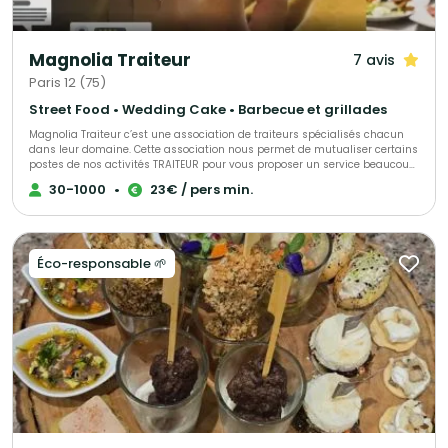
Magnolia Traiteur
7 avis
Paris 12 (75)
Street Food • Wedding Cake • Barbecue et grillades
Magnolia Traiteur c’est une association de traiteurs spécialisés chacun
dans leur domaine. Cette association nous permet de mutualiser certains
postes de nos activités TRAITEUR pour vous proposer un service beaucoup
plus performant à tous les niveaux, LES AVANTAGES pour mieux vous
30-1000
•
23€ / pers min.
servir : - Un standard commun pour une réponse immédiate à vos
demandes de devis - Des partenaires sélectionnés qui pourront répondre
à toutes vos demandes complémentaires sur le devis « multi-choix » que
nous vous enverrons. - Une qualité de produits irréprochables (consulter
les centaines d’avis de nos clients sur Magnolia Traiteur) - Les achats de
Éco-responsable 🌱
matières premières de base mutualisées pour des coûts optimisés sur
nos devis - Des frais de publicité partagés pour descendre nos charges
fixes et vous proposer les meilleurs tarifs. - Une offre plus large avec un
seul interlocuteur « Magnolia Traiteur» - Des devis complet avec grâce à
nos partenaires « complémentaires » et spécialistes de l’événementiel,
avec toutes les options en complément que vous désirerez comme : Un
lieu, du matériel de location, de la sonorisation, du personnel de service,
un DJ, un photobooth, une location de verre, des jeux de lumières, etc… - Et
pour finir et surtout grâce à tout cela, vous l’aurez compris …des tarifs
attractifs pour la réalisation de votre événement !!! Magnolia Traiteur c’est
la réalisation de plus de 300 événements chaque année ! Nous vous
invitons à consulter notre site Magnolia Traiteur ou à nous téléphoner