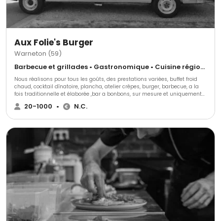
Aux Folie's Burger
Warneton (59)
Barbecue et grillades • Gastronomique • Cuisine régionale
Nous réalisons pour tous les goûts, des prestations variées, buffet froid
chaud, cocktail dînatoire, plancha, atelier crêpes, burger, barbecue, a la
fois traditionnelle et élaborée ,bar a bonbons, sur mesure et uniquement
des produits frais. Sans oublier notre fameux Food Truck de Burgers fait
20-1000
•
N.C.
maison qui se déplace chez vous ou sur votre lieu de travail pour votre
plus grand plaisir.