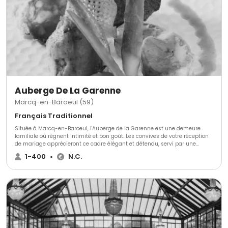
Auberge De La Garenne
Marcq-en-Baroeul (59)
Français Traditionnel
Située à Marcq-en-Baroeul, l'Auberge de la Garenne est une demeure
familiale où règnent intimité et bon goût. Les convives de votre réception
de mariage apprécieront ce cadre élégant et détendu, servi par une
cuisine gastronomique.Espaces et capacitésPour accueillir votre réception
1-400
•
N.C.
de mariage, l'Auberge de Garenne vous propose son ensemble de salles
modulables ainsi que ses terrasses avec tentes chauffées et stores. Ces
espaces peuvent accueillir des événements réunissant entre 10 et 150
personnes. A l'extérieur, tous pourront admirer le jardin, particulièrement
bien entretenu, ainsi que la terrasse et le patio.