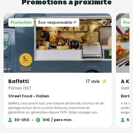
Promotions à proximité
Promotion
Éco-responsable 🌱
Prom
Baffetti
A Ka
17 avis
Parnes (60)
Gaillo
Street Food • Italien
Barbec
Baffetti, c’est avant tout une histoire de famille, d’amour et de
A KA PW
partage autour de la cuisine italienne, transmise de
profess
génération en génération depuis 1979. Faites voyager vos
exigenc
invités en Italie le temps d’un repas inoubliable avec Baffetti,
préparan
30-250
•
10€ / pers min.
50
traiteur spécialisé dans la cuisine italienne généreuse,
Tout es
moderne et pleine de caractère. ✨ Que vous rêviez d’un buffet
raffiné ou d’un food truck convivial pour surprendre vos