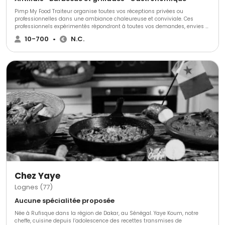
Pimp My Food Traiteur organise toutes vos réceptions privées ou
professionnelles dans une ambiance chaleureuse et conviviale. Ces
professionnels expérimentés répondront à toutes vos demandes, envies et
s’adapteront à toutes vos exigences pour réaliser exactement ce que vous
10-700
•
N.C.
souhaitez et faire de votre projet un moment inoubliable et unique.
Chez Yaye
Lognes (77)
Aucune spécialitée proposée
Née à Rufisque dans la région de Dakar, au Sénégal. Yaye Koum, notre
cheffe, cuisine depuis l’adolescence des recettes transmises de