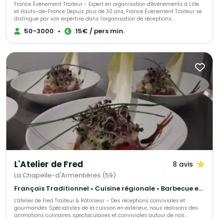
France Événement Traiteur - Expert en organisation d'événements à Lille
et Hauts-de-France Depuis plus de 30 ans, France Événement Traiteur se
distingue par son expertise dans l’organisation de réceptions
professionnelles et privées à Lille et dans toute la région des Hauts-de-
50-3000
•
15€ / pers min.
France. Spécialisé dans l'accompagnement des entreprises et des
institutions, notre service traiteur transforme vos événements en
expériences inoubliables. Faites confiance à notre savoir-faire pour
sublimer vos séminaires, conférences, soirées d’entreprise et toutes vos
occasions spéciales.
L'Atelier de Fred
8 avis
La Chapelle-d'Armentières (59)
Français Traditionnel • Cuisine régionale • Barbecue et grillades
L'atelier de Fred Traiteur & Rôtisseur – Des réceptions conviviales et
gourmandes Spécialistes de la cuisson en extérieur, nous réalisons des
animations culinaires spectaculaires et conviviales autour de nos