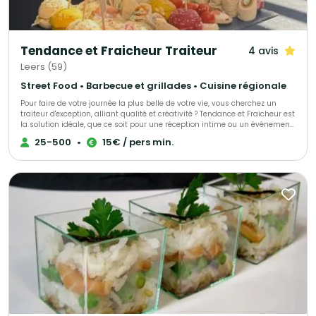
Tendance et Fraicheur Traiteur
4 avis
Leers (59)
Street Food • Barbecue et grillades • Cuisine régionale
Pour faire de votre journée la plus belle de votre vie, vous cherchez un
traiteur d'exception, alliant qualité et créativité ? Tendance et Fraicheur est
la solution idéale, que ce soit pour une réception intime ou un événement
de grande envergure. Pour que chaque instant soit mémorable, nous vous
25-500
•
15€ / pers min.
proposons une cuisine raffinée, savoureuse et sur mesure. Tendance et
Fraicheur saura satisfaire toutes vos attentes. Notre équipe se tient à
votre disposition pour vous fournir des propositions personnalisées, en
parfaite harmonie avec vos besoins, vos envies et votre budget. Depuis 14
ans, Tendance et Fraicheur met son savoir-faire au service de vos
événements dans le Nord-Pas-de-Calais. Depuis 5 ans, nous avons
ouvert notre restaurant et salle de réception à Leers, et vous proposons
également la location de notre salle, en formule clé en main, pour vos
événements.