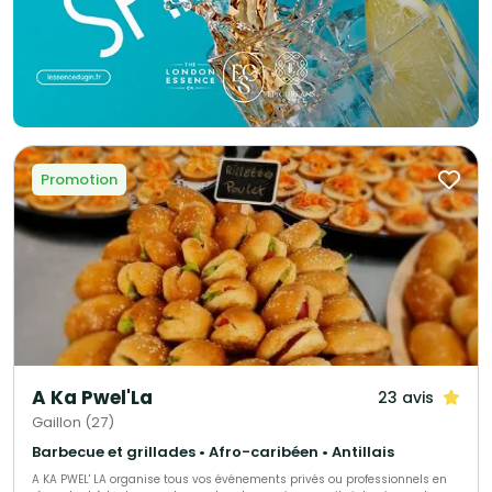
Promotion
A Ka Pwel'La
23 avis
Gaillon (27)
Barbecue et grillades • Afro-caribéen • Antillais
A KA PWEL' LA organise tous vos événements privés ou professionnels en