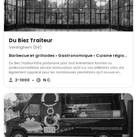
Du Biez Traiteur
Verlinghem (59)
Barbecue et grillades • Gastronomique • Cuisine régionale
Du Biez TraiteurVotre partenaire pour tout événement familial ou
professionnelNotre service restauration, actif sur nos différents sites, est
également apprécié pour les nombreuses prestations qu'il assure en
entreprise, chez vous, ou dans tout autre lieu de votre choix.Un vernissage,
2-1000
•
N.C.
une inauguration, un espace VIP sur une manifestation sportive ou
culturelle, une réception privée,... du Biez Traiteur mettra tout son
professionnalisme au service de votre événement