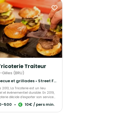
Tricoterie Traiteur
-Gilles (BRU)
Barbecue et grillades • Street Food • Cuisine régionale
 2013, La Tricoterie est un lieu
l et événementiel durable. En 2019,
coterie décide d’exporter son service
ur Durable à travers toute la Belgique,
0-500
•
10€ / pers min.
sant une cuisine saine, généreuse,
ison et limitant au maximum son
gique. Au fil des années, le
eur s’agrandit; gérant des évènements
verses envergures pour des
naires tels que la Commission