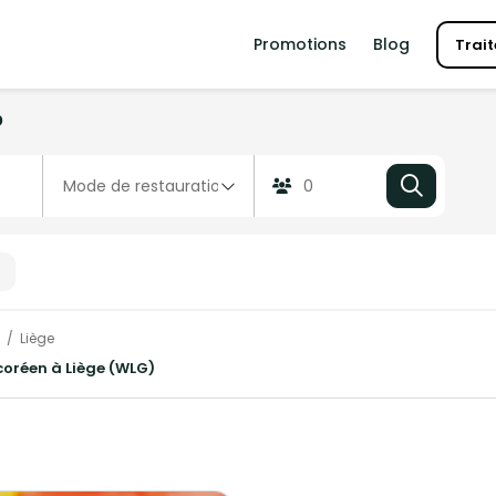
Promotions
Blog
Trait
?
Liège
 coréen à Liège (WLG)