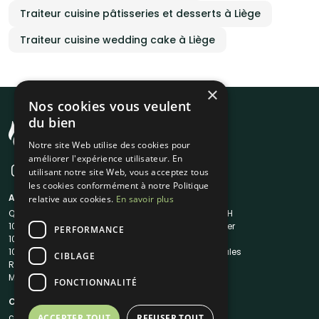
Traiteur cuisine pâtisseries et desserts à Liège
Traiteur cuisine wedding cake à Liège
×
Nos cookies vous veulent
du bien
Notre site Web utilise des cookies pour
améliorer l'expérience utilisateur. En
utilisant notre site Web, vous acceptez tous
les cookies conformément à notre Politique
A propos
Liens utiles
relative aux cookies.
En savoir plus
Qui sommes-nous ?
Traiteur en 48H
1001Salles
Nous contacter
PERFORMANCE
1001Salles PRO
FAQ
1001DJ
Mentions légales
CIBLAGE
Reserverunbar
CGV
MP2
CGU
FONCTIONNALITÉ
Contacts
contact@1001traiteurs.com
ACCEPTER TOUT
REFUSER TOUT