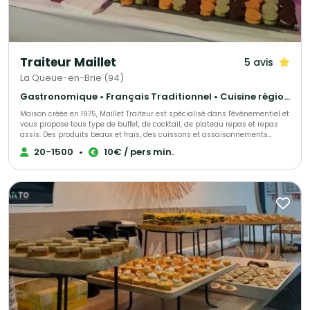
Traiteur Maillet
5 avis
La Queue-en-Brie (94)
Gastronomique • Français Traditionnel • Cuisine régionale
Maison créée en 1975, Maillet Traiteur est spécialisé dans l'évènementiel et
vous propose tous type de buffet, de cocktail, de plateau repas et repas
assis. Des produits beaux et frais, des cuissons et assaisonnements
adaptés, le tout fait maison par notre chef de cuisine expérimenté!
20-1500
•
10€ / pers min.
Recettes élégantes, parfois oubliées et souvent surprenantes, toujours
très savoureuses, Maillet Traiteur associe passion pour la restauration
gastronomique, mais aussi l'expérience de professionnels de
l'organisation de réception.