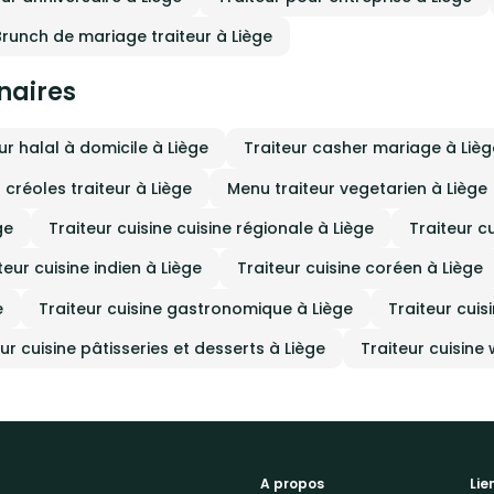
Brunch de mariage traiteur à Liège
inaires
ur halal à domicile à Liège
Traiteur casher mariage à Lièg
 créoles traiteur à Liège
Menu traiteur vegetarien à Liège
ge
Traiteur cuisine cuisine régionale à Liège
Traiteur c
teur cuisine indien à Liège
Traiteur cuisine coréen à Liège
e
Traiteur cuisine gastronomique à Liège
Traiteur cuis
ur cuisine pâtisseries et desserts à Liège
Traiteur cuisine
A propos
Lie