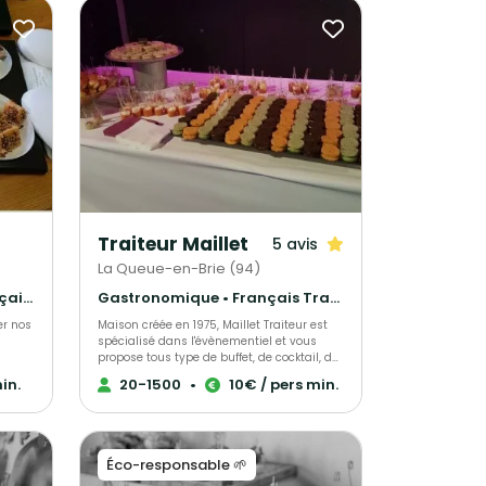
Traiteur Maillet
5 avis
La Queue-en-Brie (94)
Barbecue et grillades • Français Traditionnel
Gastronomique • Français Traditionnel • Cuisine régionale
er nos
Maison créée en 1975, Maillet Traiteur est
spécialisé dans l'évènementiel et vous
propose tous type de buffet, de cocktail, de
re ou
plateau repas et repas assis. Des produits
in.
20-1500
•
10€ / pers min.
beaux et frais, des cuissons et
ience
assaisonnements adaptés, le tout fait
itiez
maison par notre chef de cuisine
expérimenté! Recettes élégantes, parfois
t
oubliées et souvent surprenantes, toujours
Éco-responsable 🌱
te à
très savoureuses, Maillet Traiteur associe