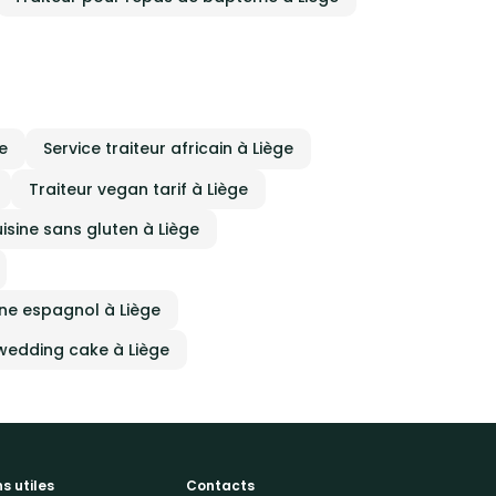
étonner et ravir vos convives. Réservez
l’expertise de 58 TRAITEUR pour un
événement inoubliable et un service de
qualité en toute sérénité.
e
Service traiteur africain à Liège
Traiteur vegan tarif à Liège
uisine sans gluten à Liège
ine espagnol à Liège
 wedding cake à Liège
ns utiles
Contacts