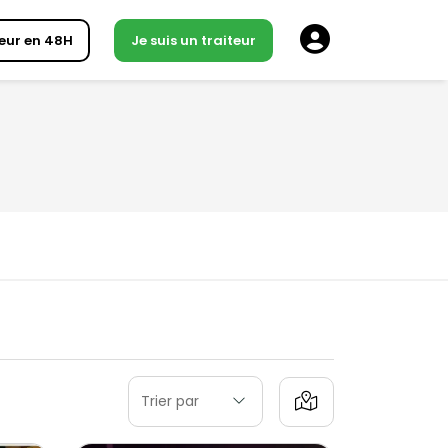
eur en 48H
Je suis un traiteur
Trier par