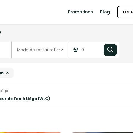
Promotions
Blog
Trait
?
an
Liège
jour de l'an à Liège (WLG)