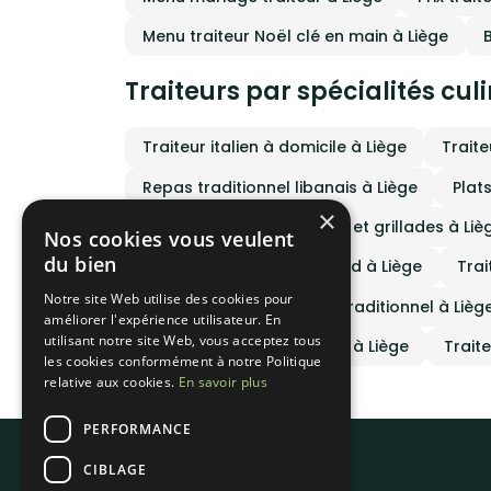
Menu traiteur Noël clé en main à Liège
Traiteurs par spécialités cul
Traiteur italien à domicile à Liège
Traite
Repas traditionnel libanais à Liège
Plats
×
Traiteur cuisine barbecue et grillades à Liè
Nos cookies vous veulent
du bien
Traiteur cuisine street food à Liège
Trai
Notre site Web utilise des cookies pour
Traiteur cuisine français traditionnel à Lièg
améliorer l'expérience utilisateur. En
utilisant notre site Web, vous acceptez tous
Traiteur cuisine portugais à Liège
Traite
les cookies conformément à notre Politique
relative aux cookies.
En savoir plus
PERFORMANCE
CIBLAGE